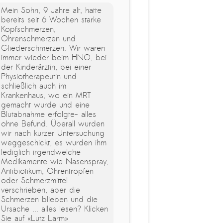
Mein Sohn, 9 Jahre alt, hatte
bereits seit 6 Wochen starke
Kopfschmerzen,
Ohrenschmerzen und
Gliederschmerzen. Wir waren
immer wieder beim HNO, bei
der Kinderärztin, bei einer
Physiotherapeutin und
schließlich auch im
Krankenhaus, wo ein MRT
gemacht wurde und eine
Blutabnahme erfolgte- alles
ohne Befund. Überall wurden
wir nach kurzer Untersuchung
weggeschickt, es wurden ihm
lediglich irgendwelche
Medikamente wie Nasenspray,
Antibiotikum, Ohrentropfen
oder Schmerzmittel
verschrieben, aber die
Schmerzen blieben und die
Ursache ... alles lesen? Klicken
Sie auf «Lutz Larm»