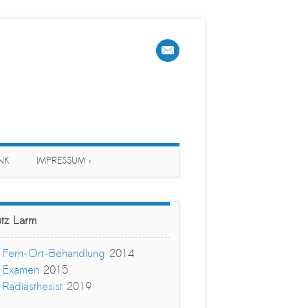
NK
IMPRESSUM ›
tz Larm
›
Fern-Ort-Behandlung
2014
›
Examen
2015
›
Radiästhesist
2019