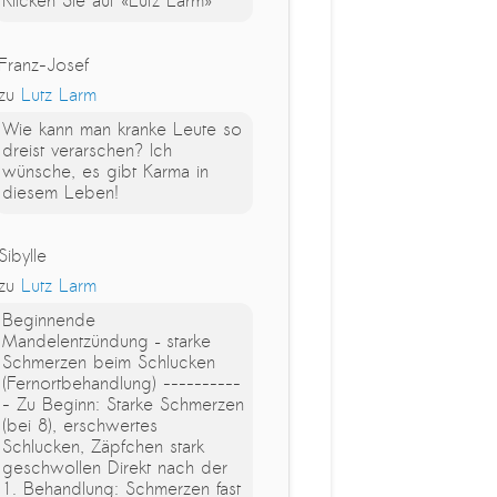
Klicken Sie auf «Lutz Larm»
Franz-Josef
zu
Lutz Larm
Wie kann man kranke Leute so
dreist verarschen? Ich
wünsche, es gibt Karma in
diesem Leben!
Sibylle
zu
Lutz Larm
Beginnende
Mandelentzündung – starke
Schmerzen beim Schlucken
(Fernortbehandlung) ----------
- Zu Beginn: Starke Schmerzen
(bei 8), erschwertes
Schlucken, Zäpfchen stark
geschwollen Direkt nach der
1. Behandlung: Schmerzen fast