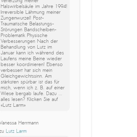
Verletzung meiner
Halswirbelsäule im Jahre 1994!
Irreversible Lähmung meiner
Zungenwurzel! Post-
Traumatische Belastungs-
Störungen Bandscheiben-
Problematik Physische
Verbesserungen Nach der
Behandlung von Lutz im
Januar kann ich während des
Laufens meine Beine wieder
besser koordinieren! Ebenso
verbessert hat sich mein
Gleichgewichtssinn. Am
stärksten spürbar ist das für
mich, wenn ich z. B. auf einer
Wiese bergab laufe. Dazu ...
alles lesen? Klicken Sie auf
«Lutz Larm»
Vanessa Herrmann
zu
Lutz Larm