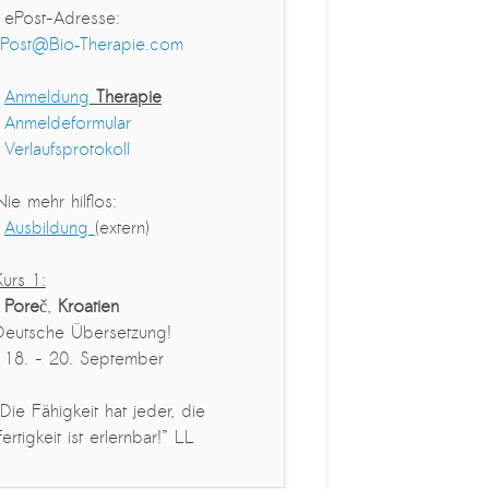
› ePost-Adresse:
Post@Bio‑Therapie.com
›
Anmeldung
Therapie
›
Anmeldeformular
›
Verlaufsprotokoll
Nie mehr hilflos:
›
Ausbildung
(extern)
Kurs 1:
›
Pore
č,
Kroatien
Deutsche Übersetzung!
· 18. - 20. September
„Die Fähigkeit hat jeder, die
Fertigkeit ist erlernbar!” LL