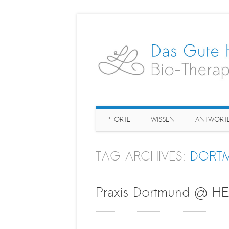
Main menu
Skip
PFORTE
WISSEN
ANTWORT
to
content
TAG ARCHIVES:
DORT
Praxis Dortmund @ H