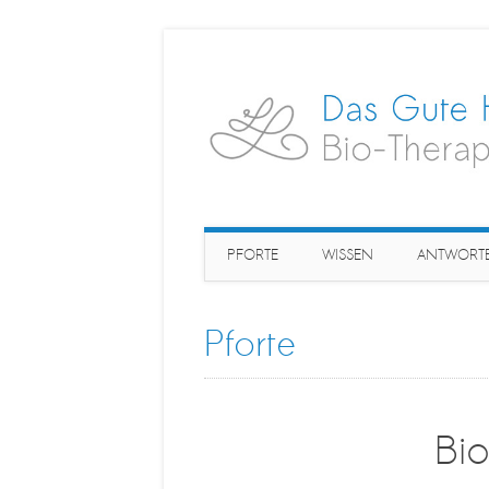
Main menu
Skip
PFORTE
WISSEN
ANTWORT
to
content
Pforte
Bio