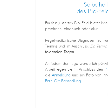
Selbsthei
des Bio‑Fel
Ein fein justiertes Bio-Feld bietet Ihn
psychisch, chronisch oder akut.
Regelmedizinische Diagnosen fachkun
Termins und im Anschluss.
Ein Termin
folgenden Tagen.
An jedem der Tage werde ich pünktli
Arbeit legen Sie im Anschluss den
Pr
die
Anmeldung
und ein Foto von Ihne
Fern-Ort-Behandlung
.