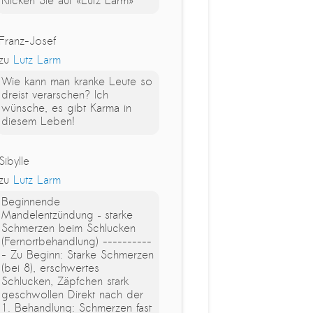
Klicken Sie auf «Lutz Larm»
Franz-Josef
zu
Lutz Larm
Wie kann man kranke Leute so
dreist verarschen? Ich
wünsche, es gibt Karma in
diesem Leben!
Sibylle
zu
Lutz Larm
Beginnende
Mandelentzündung – starke
Schmerzen beim Schlucken
(Fernortbehandlung) ----------
- Zu Beginn: Starke Schmerzen
(bei 8), erschwertes
Schlucken, Zäpfchen stark
geschwollen Direkt nach der
1. Behandlung: Schmerzen fast