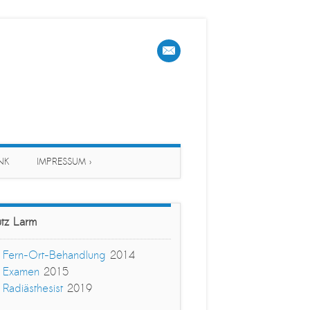
NK
IMPRESSUM ›
tz Larm
›
Fern-Ort-Behandlung
2014
›
Examen
2015
›
Radiästhesist
2019