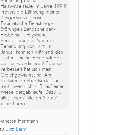
Verletzung meiner
Halswirbelsäule im Jahre 1994!
Irreversible Lähmung meiner
Zungenwurzel! Post-
Traumatische Belastungs-
Störungen Bandscheiben-
Problematik Physische
Verbesserungen Nach der
Behandlung von Lutz im
Januar kann ich während des
Laufens meine Beine wieder
besser koordinieren! Ebenso
verbessert hat sich mein
Gleichgewichtssinn. Am
stärksten spürbar ist das für
mich, wenn ich z. B. auf einer
Wiese bergab laufe. Dazu ...
alles lesen? Klicken Sie auf
«Lutz Larm»
Vanessa Herrmann
zu
Lutz Larm