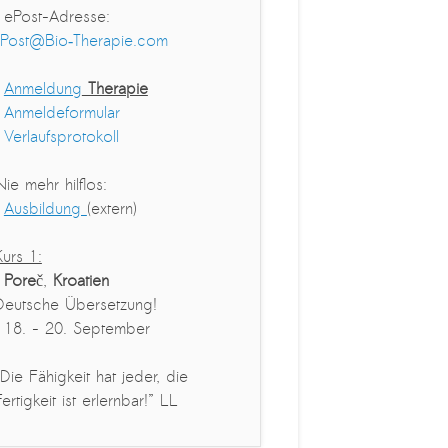
› ePost-Adresse:
Post@Bio‑Therapie.com
›
Anmeldung
Therapie
›
Anmeldeformular
›
Verlaufsprotokoll
Nie mehr hilflos:
›
Ausbildung
(extern)
Kurs 1:
›
Pore
č,
Kroatien
Deutsche Übersetzung!
· 18. - 20. September
„Die Fähigkeit hat jeder, die
Fertigkeit ist erlernbar!” LL