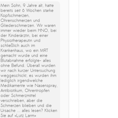
Mein Sohn, 9 Jahre alt, hatte
bereits seit 6 Wochen starke
Kopfschmerzen,
Ohrenschmerzen und
Gliederschmerzen. Wir waren
immer wieder beim HNO, bei
der Kinderärztin, bei einer
Physiotherapeutin und
schließlich auch im
Krankenhaus, wo ein MRT
gemacht wurde und eine
Blutabnahme erfolgte- alles
ohne Befund. Überall wurden
wir nach kurzer Untersuchung
weggeschickt, es wurden ihm
lediglich irgendwelche
Medikamente wie Nasenspray,
Antibiotikum, Ohrentropfen
oder Schmerzmittel
verschrieben, aber die
Schmerzen blieben und die
Ursache ... alles lesen? Klicken
Sie auf «Lutz Larm»